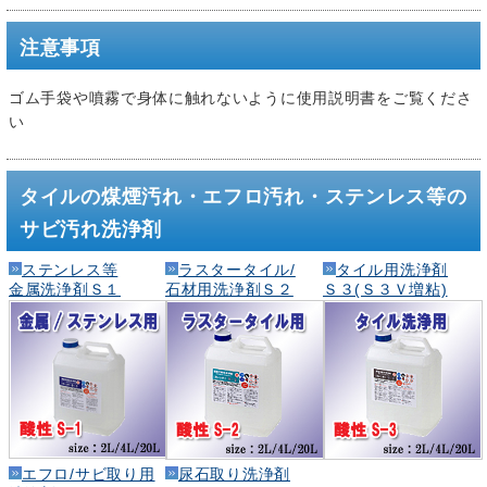
注意事項
ゴム手袋や噴霧で身体に触れないように使用説明書をご覧くださ
い
タイルの煤煙汚れ・エフロ汚れ・ステンレス等の
サビ汚れ洗浄剤
ステンレス等
ラスタータイル/
タイル用洗浄剤
金属洗浄剤Ｓ１
石材用洗浄剤Ｓ２
Ｓ３(Ｓ３Ｖ増粘)
エフロ/サビ取り用
尿石取り洗浄剤