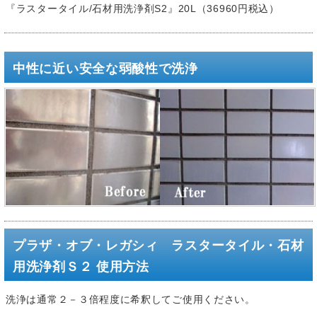
『ラスタータイル/石材用洗浄剤S2』20L（36960円税込）
中性に近い安全な弱酸性で洗浄
プラザ・オブ・レガシィ ラスタータイル・石材
用洗浄剤Ｓ２ 使用方法
洗浄は通常２－３倍程度に希釈してご使用ください。