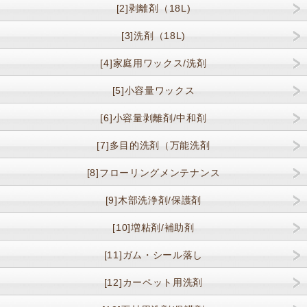
[2]剥離剤（18L)
[3]洗剤（18L)
[4]家庭用ワックス/洗剤
[5]小容量ワックス
[6]小容量剥離剤/中和剤
[7]多目的洗剤（万能洗剤
[8]フローリングメンテナンス
[9]木部洗浄剤/保護剤
[10]増粘剤/補助剤
[11]ガム・シール落し
[12]カーペット用洗剤