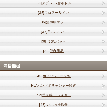
[34]
スプレー/空ボトル
[35]
フロアーサイン
[36]
清掃中マット
[37]
手袋/マスク
[38]
腰袋/バック
[39]
便利用品
清掃機械
[40]
ポリッシャー関連
[41]
ハンドポリッシャー関連
[42]
送風機/ドライヤー
[43]
マシン/掃除機