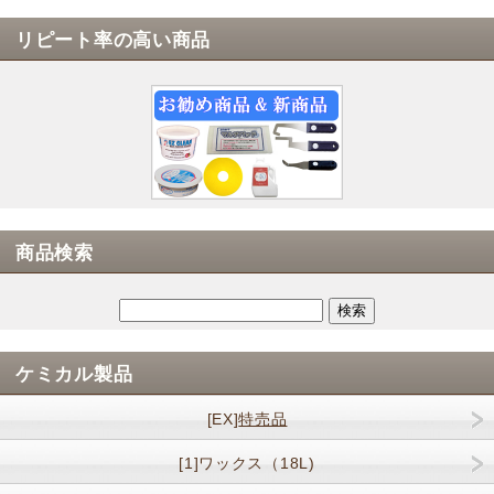
リピート率の高い商品
商品検索
ケミカル製品
[EX]
特売品
[1]ワックス（18L)