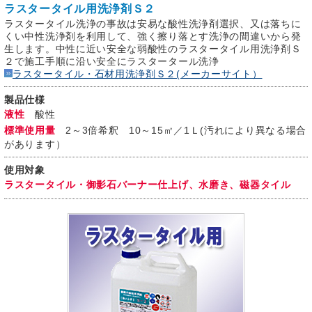
ラスタータイル用洗浄剤Ｓ２
ラスタータイル洗浄の事故は安易な酸性洗浄剤選択、又は落ちに
くい中性洗浄剤を利用して、強く擦り落とす洗浄の間違いから発
生します。中性に近い安全な弱酸性のラスタータイル用洗浄剤Ｓ
２で施工手順に沿い安全にラスタータール洗浄
ラスタータイル・石材用洗浄剤Ｓ２(メーカーサイト）
製品仕様
液性
酸性
標準使用量
2～3倍希釈 10～15㎡／1Ｌ(汚れにより異なる場合
があります）
使用対象
ラスタータイル・御影石バーナー仕上げ、水磨き、磁器タイル