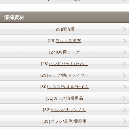
清掃資材
[25]
床清掃
[26]
ワックス塗布
[27]
UV用ラーグ
[28]
ハンドパット/たわし
[29]
モップ/柄/ドライヤー
[30]
クロス/タオル/セイム
[31]
ガラス清掃用品
[32]
ケレン/サッシノミ
[33]
ブラシ/刷毛/薬品用