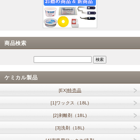
商品検索
ケミカル製品
[EX]
特売品
[1]ワックス（18L)
[2]剥離剤（18L)
[3]洗剤（18L)