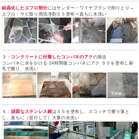
結晶化したエフロ部分
にはサンダー・ワイヤブラシで削りとり→
エフロ・サビ取り用洗浄剤Ｓ５塗布⇒直ちに水洗い
３：
コンクリートに付着したコンパネのアク
の除去
コンパネに水をかける 24時間後コンパネにアク Ｓ５を塗布し刷
毛で擦り、水洗い
４：
頑固なステンレス錆
はＳ５を塗布し、スコッチで擦り落と
し、直ちに（並行して）大量の水洗い