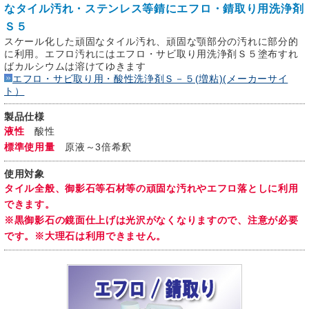
なタイル汚れ・ステンレス等錆にエフロ・錆取り用洗浄剤
Ｓ５
スケール化した頑固なタイル汚れ、頑固な顎部分の汚れに部分的
に利用。エフロ汚れにはエフロ・サビ取り用洗浄剤Ｓ５塗布すれ
ばカルシウムは溶けてゆきます
エフロ・サビ取り用・酸性洗浄剤Ｓ－５(増粘)(メーカーサイ
ト）
製品仕様
液性
酸性
標準使用量
原液～3倍希釈
使用対象
タイル全般、御影石等石材等の頑固な汚れやエフロ落としに利用
できます。
※黒御影石の鏡面仕上げは光沢がなくなりますので、注意が必要
です。※大理石は利用できません。