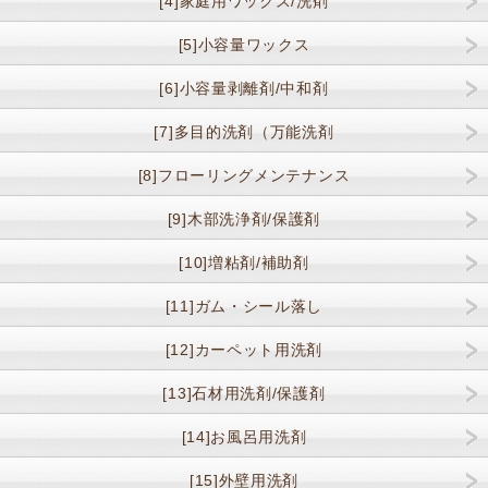
[4]家庭用ワックス/洗剤
[5]小容量ワックス
[6]小容量剥離剤/中和剤
[7]多目的洗剤（万能洗剤
[8]フローリングメンテナンス
[9]木部洗浄剤/保護剤
[10]増粘剤/補助剤
[11]ガム・シール落し
[12]カーペット用洗剤
[13]石材用洗剤/保護剤
[14]お風呂用洗剤
[15]外壁用洗剤