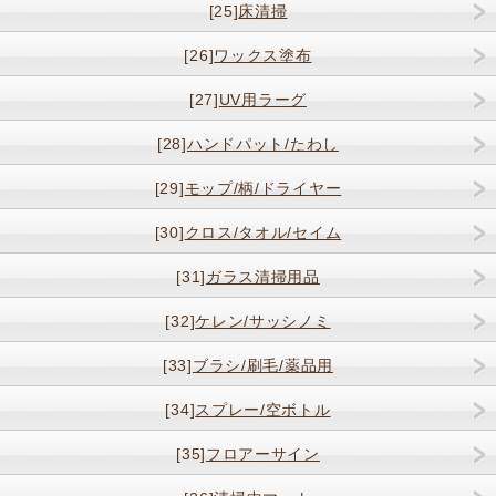
[25]
床清掃
[26]
ワックス塗布
[27]
UV用ラーグ
[28]
ハンドパット/たわし
[29]
モップ/柄/ドライヤー
[30]
クロス/タオル/セイム
[31]
ガラス清掃用品
[32]
ケレン/サッシノミ
[33]
ブラシ/刷毛/薬品用
[34]
スプレー/空ボトル
[35]
フロアーサイン