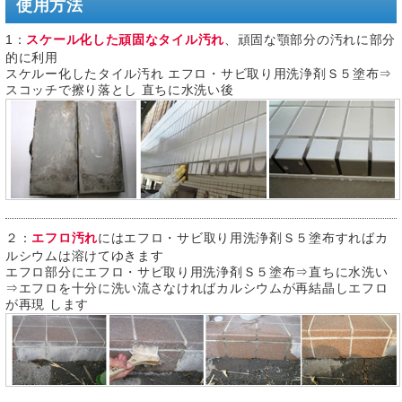
使用方法
1：
スケール化した頑固なタイル汚れ
、頑固な顎部分の汚れに部分
的に利用
スケルー化したタイル汚れ エフロ・サビ取り用洗浄剤Ｓ５塗布⇒
スコッチで擦り落とし 直ちに水洗い後
２：
エフロ汚れ
にはエフロ・サビ取り用洗浄剤Ｓ５塗布すればカ
ルシウムは溶けてゆきます
エフロ部分にエフロ・サビ取り用洗浄剤Ｓ５塗布⇒直ちに水洗い
⇒エフロを十分に洗い流さなければカルシウムが再結晶しエフロ
が再現 します