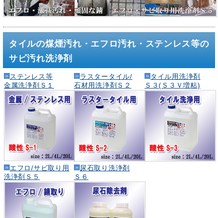
タイルの煤煙汚れ・エフロ汚れ・ステンレス等の
サビ汚れ洗浄剤
ステンレス等
ラスタータイル/
タイル用洗浄剤
金属洗浄剤Ｓ１
石材用洗浄剤Ｓ２
Ｓ３(Ｓ３Ｖ増粘)
エフロ/サビ取り用
尿石取り洗浄剤
洗浄剤Ｓ５
Ｓ６