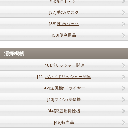
[36]
清掃中マット
[37]
手袋/マスク
[38]
腰袋/バック
[39]
便利用品
清掃機械
[40]
ポリッシャー関連
[41]
ハンドポリッシャー関連
[42]
送風機/ドライヤー
[43]
マシン/掃除機
[44]
家庭用掃除機
[45]
特売品