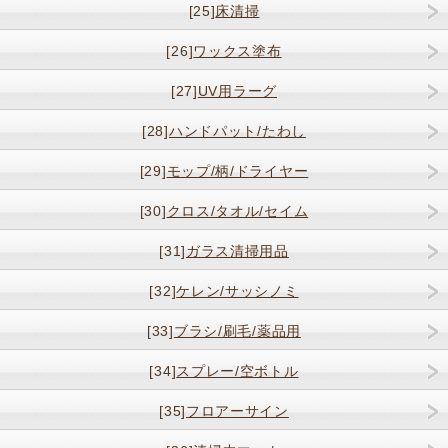
[25]
床清掃
[26]
ワックス塗布
[27]
UV用ラーグ
[28]
ハンドパット/たわし
[29]
モップ/柄/ドライヤー
[30]
クロス/タオル/セイム
[31]
ガラス清掃用品
[32]
ケレン/サッシノミ
[33]
ブラシ/刷毛/薬品用
[34]
スプレー/空ボトル
[35]
フロアーサイン