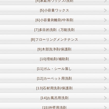
[4]家庭用ワックス/洗剤
[5]小容量ワックス
[6]小容量剥離剤/中和剤
[7]多目的洗剤（万能洗剤
[8]フローリングメンテナンス
[9]木部洗浄剤/保護剤
[10]増粘剤/補助剤
[11]ガム・シール落し
[12]カーペット用洗剤
[13]石材用洗剤/保護剤
[14]お風呂用洗剤
[15]外壁用洗剤