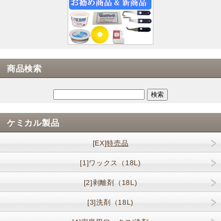
商品検索
ケミカル製品
[EX]
特売品
[1]ワックス（18L)
[2]剥離剤（18L)
[3]洗剤（18L)