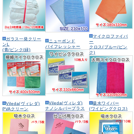
マイクロファイバ
ガラス一発クリー
ニューボンド
ー
ンL
バイフレッシャー
クロス(ブルー/ピン
(青/ピンク/緑)
ク)
Vileda(ヴィレダ)
吸水ワイパー
Vileda(ヴィレダ)
ナノシルバープラス
(ワイピングクロス)
PVAクリーン