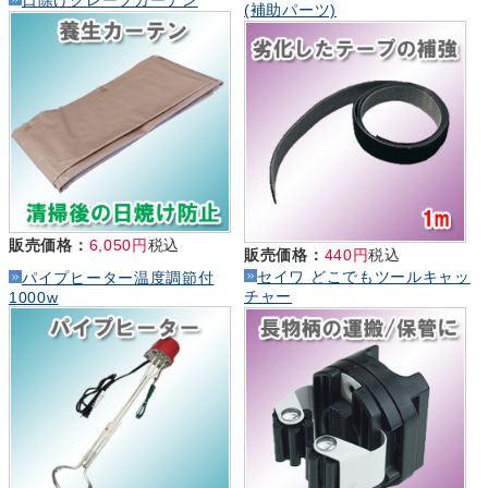
(補助パーツ)
販売価格：
6,050円
税込
販売価格：
440円
税込
セイワ どこでもツールキャッ
パイプヒーター温度調節付
チャー
1000w