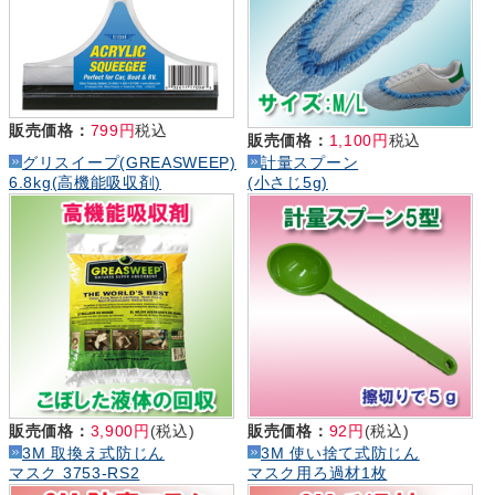
販売価格：
799円
税込
販売価格：
1,100円
税込
グリスイープ(GREASWEEP)
計量スプーン
6.8kg(高機能吸収剤)
(小さじ5g)
販売価格：
3,900円
(税込)
販売価格：
92円
(税込)
3M 取換え式防じん
3M 使い捨て式防じん
マスク 3753-RS2
マスク用ろ過材1枚