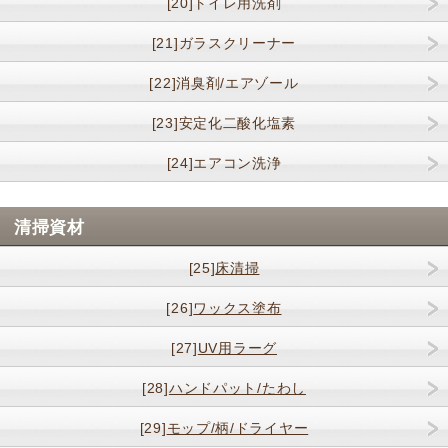
[20]トイレ用洗剤
[21]ガラスクリーナー
[22]消臭剤/エアゾール
[23]安定化二酸化塩素
[24]エアコン洗浄
清掃資材
[25]
床清掃
[26]
ワックス塗布
[27]
UV用ラーグ
[28]
ハンドパット/たわし
[29]
モップ/柄/ドライヤー