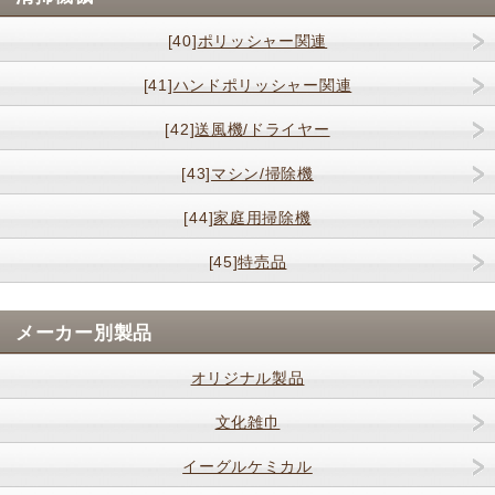
[40]
ポリッシャー関連
[41]
ハンドポリッシャー関連
[42]
送風機/ドライヤー
[43]
マシン/掃除機
[44]
家庭用掃除機
[45]
特売品
メーカー別製品
オリジナル製品
文化雑巾
イーグルケミカル