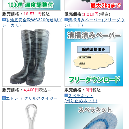
販売価格：
16,571円
税込
販売価格:
1,210円
(税込)
耐油底安全靴WS3200(迷彩グ
清掃済みペーパー(フリーダウ
レーカモ)
ンロード)
販売価格：
4,400円
税込～
販売価格：
0円
税込
スベラネット
エトレ アクリルスクイジー
(滑り止めネット)