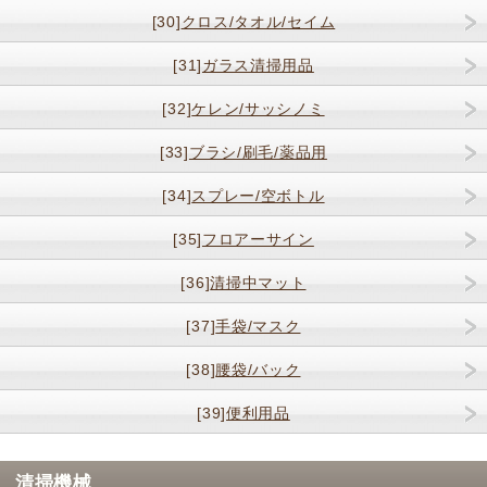
[30]
クロス/タオル/セイム
[31]
ガラス清掃用品
[32]
ケレン/サッシノミ
[33]
ブラシ/刷毛/薬品用
[34]
スプレー/空ボトル
[35]
フロアーサイン
[36]
清掃中マット
[37]
手袋/マスク
[38]
腰袋/バック
[39]
便利用品
清掃機械