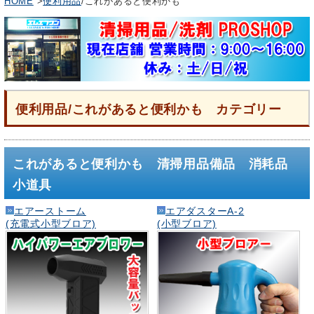
HOME
>
便利用品
/これがあると便利かも
便利用品/これがあると便利かも カテゴリー
これがあると便利かも 清掃用品備品 消耗品
小道具
エアーストーム
エアダスターA-2
(充電式小型ブロア)
(小型ブロア)