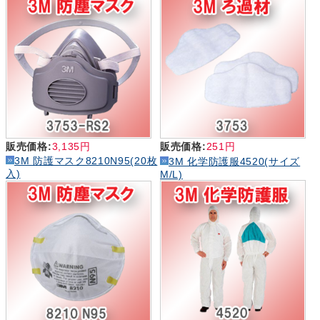
販売価格:
3,135円
販売価格:
251円
3M 防護マスク8210N95(20枚
3M 化学防護服4520(サイズ
入)
M/L)