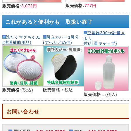
販売価格:
777円
販売価格:
3,072円
これがあると便利かも 取扱い終了
空容器200cc計量メ
洗たくマグちゃん
脚立カバー1脚分
モリ
(洗濯補助用品)
(すべりどめ付)
付(計量キャップ)
販売価格:
(税込)
販売価格：
税込
販売価格：
(税込)
お問い合わせ