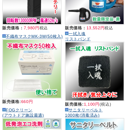
販売価格：
7,980円
税込
販売価格：
13,552円
税込
一拭入魂
不織布マスクMK-3W(50枚入)
リストバンド
販売価格:
660円
販売価格:
1,100円
(税込)
FOGクリーン
サニタリーベルト
(アウトドア施設最適)
1000枚(消毒済み)