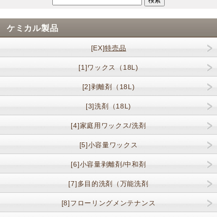
ケミカル製品
[EX]
特売品
[1]ワックス（18L)
[2]剥離剤（18L)
[3]洗剤（18L)
[4]家庭用ワックス/洗剤
[5]小容量ワックス
[6]小容量剥離剤/中和剤
[7]多目的洗剤（万能洗剤
[8]フローリングメンテナンス